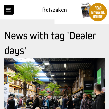
READ
fietszaken
MAGAZINE
ONLINE
News with tag 'Dealer
days'