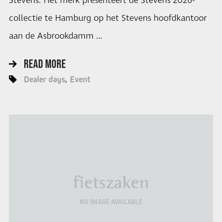
Stevens. Het merk presenteert de Stevens 2026-
collectie te Hamburg op het Stevens hoofdkantoor
aan de Asbrookdamm …
READ MORE
Dealer days
Event
fietszaken
NO IMAGE AVAILABLE