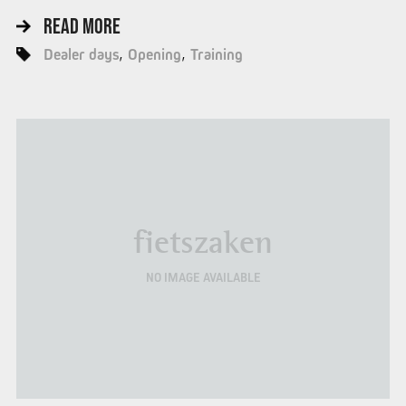
READ MORE
Dealer days
Opening
Training
fietszaken
NO IMAGE AVAILABLE