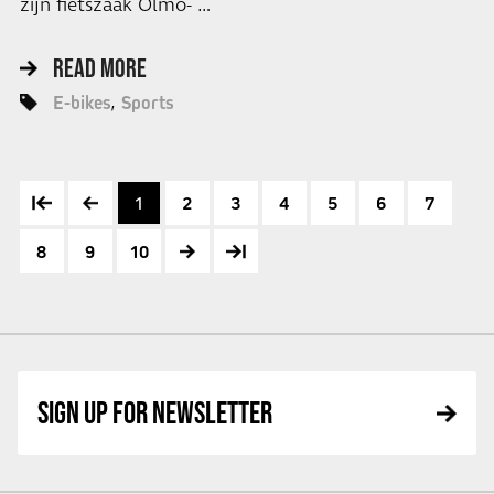
zijn fietszaak Olmo- …
READ MORE
E-bikes
Sports
1
2
3
4
5
6
7
8
9
10
SIGN UP FOR NEWSLETTER