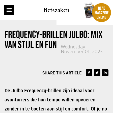
BACK TO OVERVIEW
READ
fietszaken
MAGAZINE
ONLINE
FREQUENCY-BRILLEN JULBO: MIX
VAN
STIJL EN FUNCTIONALITEIT
Wednesday
November 01, 2023
SHARE THIS ARTICLE
De Julbo Frequency-brillen zijn ideaal voor
avonturiers die hun tempo willen opvoeren
zonder in te boeten aan stijl en comfort. Of je nu