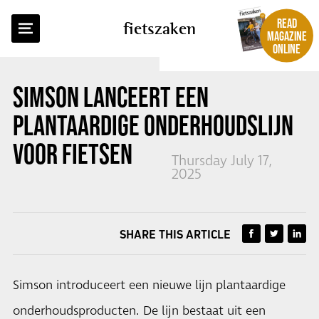
BACK TO OVERVIEW
READ
fietszaken
MAGAZINE
ONLINE
SIMSON LANCEERT EEN
PLANTAARDIGE ONDERHOUDSLIJN
VOOR FIETSEN
Thursday July 17,
2025
SHARE THIS ARTICLE
Simson introduceert een nieuwe lijn plantaardige
onderhoudsproducten. De lijn bestaat uit een