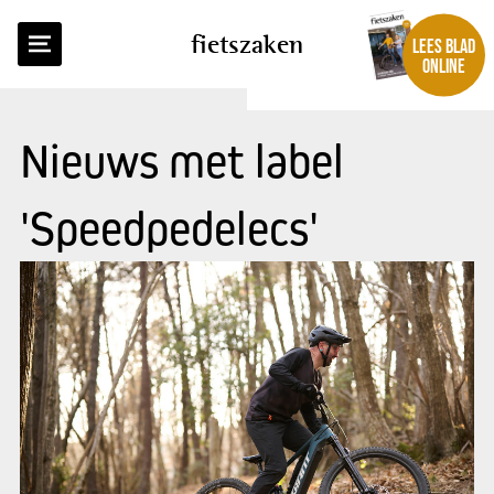
fietszaken
LEES BLAD
ONLINE
Nieuws met label
'Speedpedelecs'