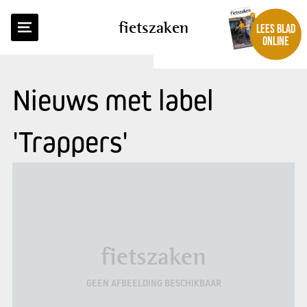
fietszaken
LEES BLAD
ONLINE
Nieuws met label
'Trappers'
fietszaken
GEEN AFBEELDING BESCHIKBAAR