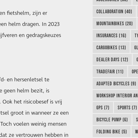
COLLABORATION (40)
 fietshelm, zijn er
een helm dragen. In 2023
MOUNTAINBIKES (20)
rijfveren en gedragskeuzes
INSURANCES (16)
T
CARGOBIKES (13)
G
DEALER DAYS (12)
TRADEFAIR (11)
OPE
- en hersenletsel te
ADAPTED BICYCLES (9)
 geen helm bezit, is
WORKSHOP INTERIOR AN
ok het risicobesef is vrij
GPS (7)
SPORTS (7)
etsel groot in wanneer ze een
BICYCLE PUMP (6)
. Toch voelen weinig mensen
FOLDING BIKE (5)
W
dat ze vertrouwen hebben in