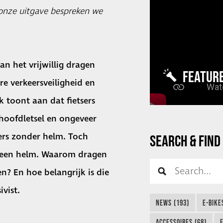
n onze uitgave bespreken we
.
an het vrijwillig dragen
FEATUR
re verkeersveiligheid en
 toont aan dat fietsers
hoofdletsel en ongeveer
sers zonder helm. Toch
SEARCH & FIND
 een helm. Waarom dragen
? En hoe belangrijk is die
vist.
NEWS (193)
E-BIKE
ACCESSOIRES (68)