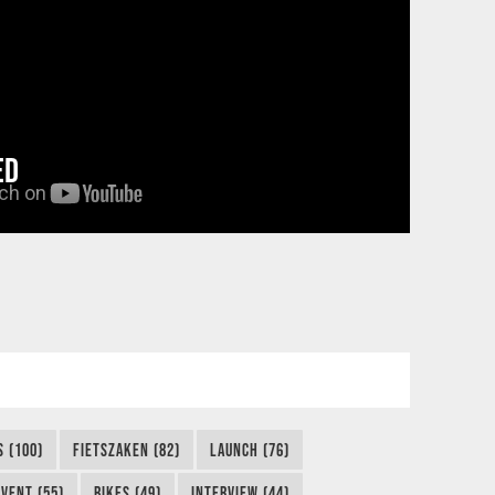
ED
S (100)
FIETSZAKEN (82)
LAUNCH (76)
EVENT (55)
BIKES (49)
INTERVIEW (44)