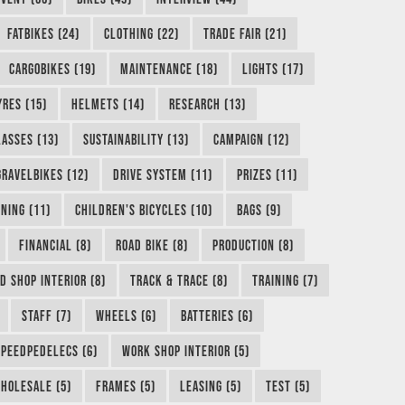
FATBIKES (24)
CLOTHING (22)
TRADE FAIR (21)
CARGOBIKES (19)
MAINTENANCE (18)
LIGHTS (17)
YRES (15)
HELMETS (14)
RESEARCH (13)
LASSES (13)
SUSTAINABILITY (13)
CAMPAIGN (12)
GRAVELBIKES (12)
DRIVE SYSTEM (11)
PRIZES (11)
NING (11)
CHILDREN'S BICYCLES (10)
BAGS (9)
FINANCIAL (8)
ROAD BIKE (8)
PRODUCTION (8)
D SHOP INTERIOR (8)
TRACK & TRACE (8)
TRAINING (7)
STAFF (7)
WHEELS (6)
BATTERIES (6)
SPEEDPEDELECS (6)
WORK SHOP INTERIOR (5)
HOLESALE (5)
FRAMES (5)
LEASING (5)
TEST (5)