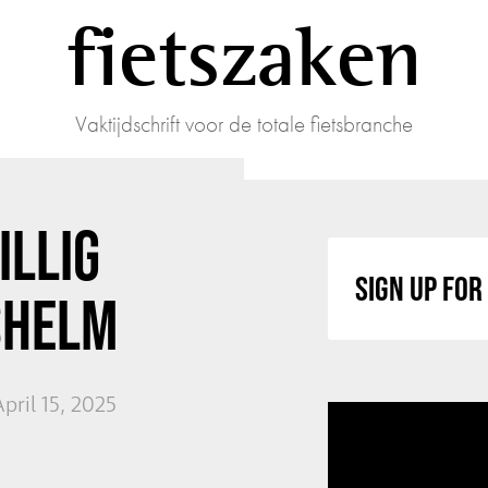
fietszaken
Vaktijdschrift voor de totale fietsbranche
ILLIG
SIGN UP FO
TSHELM
pril 15, 2025