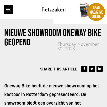
BACK TO OVERVIEW
READ
fietszaken
MAGAZINE
ONLINE
NIEUWE SHOWROOM
ONEWAY BIKE
GEOPEND
Thursday November
30, 2023
SHARE THIS ARTICLE
Oneway Bike heeft de nieuwe showroom op het
kantoor in Rotterdam gepresenteerd. De
showroom biedt een overzicht van het