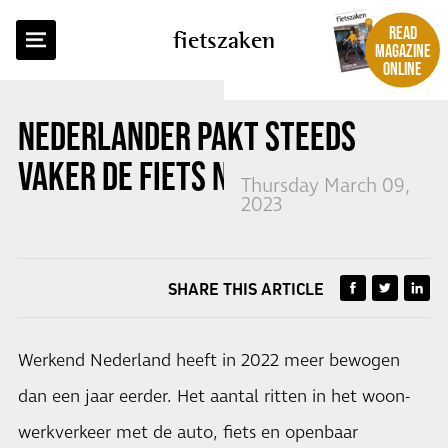
BACK TO OVERVIEW
READ
fietszaken
MAGAZINE
ONLINE
NEDERLANDER PAKT STEEDS
VAKER DE FIETS NAAR HET WERK
Thursday March 09,
2023
SHARE THIS ARTICLE
Werkend Nederland heeft in 2022 meer bewogen
dan een jaar eerder. Het aantal ritten in het woon-
werkverkeer met de auto, fiets en openbaar