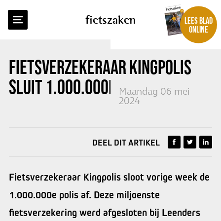
TERUG NAAR OVERZICHT
fietszaken
LEES BLAD
ONLINE
FIETSVERZEKERAAR KINGPOLIS
SLUIT 1.000.000E POLIS AF
Maandag 06 mei
2024
DEEL DIT ARTIKEL
Fietsverzekeraar Kingpolis sloot vorige week de
1.000.000e polis af. Deze miljoenste
fietsverzekering werd afgesloten bij Leenders