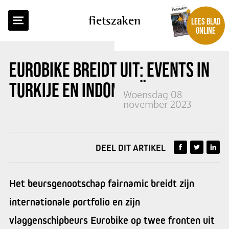
TERUG NAAR OVERZICHT
fietszaken
LEES BLAD
ONLINE
EUROBIKE BREIDT UIT: EVENTS IN
TURKIJE
EN
INDONESIË
Woensdag 08
november 2023
DEEL DIT ARTIKEL
Het beursgenootschap fairnamic breidt zijn
internationale portfolio en zijn
vlaggenschipbeurs Eurobike op twee fronten uit