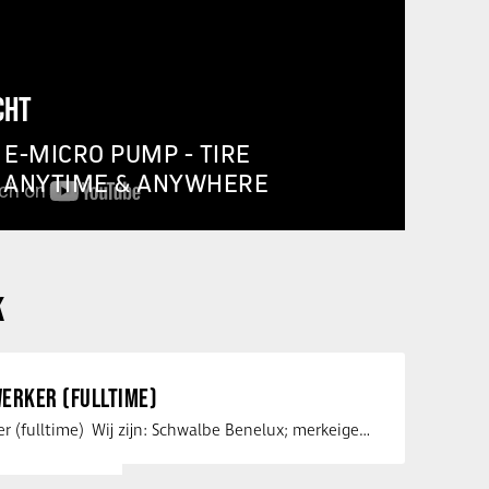
CHT
E-MICRO PUMP - TIRE
, ANYTIME & ANYWHERE
K
ERKER (FULLTIME)
Service medewerker (fulltime) Wij zijn: Schwalbe Benelux; merkeigenaar, …