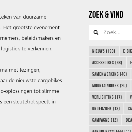
ZOEK & VIND
t teken van duurzame
val. Het grootste evenement
ernemers, beleidsmakers en
logistiek te verkennen.
NIEUWS (193)
E-BI
ACCESSOIRES (68)
mma met lezingen,
SAMENWERKING (40)
aar de nieuwste cargobikes
MOUNTAINBIKES (20)
go-oplossingen tot slimme
VERLICHTING (17)
V
s een sleutelrol speelt in
ONDERZOEK (13)
CA
CAMPAGNE (12)
DEA
AANDRIJFSYSTEEM (11)