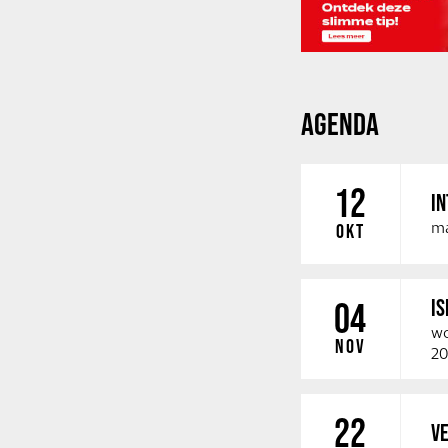
AGENDA
12
IN
ma
OKT
IS
04
wo
NOV
20
22
VE