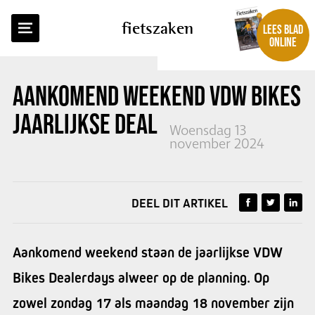
TERUG NAAR OVERZICHT
fietszaken
LEES BLAD
ONLINE
AANKOMEND WEEKEND VDW BIKES
JAARLIJKSE DEALERDAYS
Woensdag 13
november 2024
DEEL DIT ARTIKEL
Aankomend weekend staan de jaarlijkse VDW
Bikes Dealerdays alweer op de planning. Op
zowel zondag 17 als maandag 18 november zijn