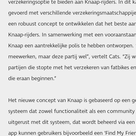
verzekeringsoptie te bieden aan Knaap-rijders. In dit
gevoerd met verschillende verzekeringsmaatschappij
een robuust concept te ontwikkelen dat het beste aan
Knaap-rijders. In samenwerking met een vooraanstaan
Knaap een aantrekkelijke polis te hebben ontworpen.
meewerken, maar deze partij wel”, vertelt Cats. “Zij 
partijen die stopte met het verzekeren van fatbikes e
die eraan beginnen.”
Het nieuwe concept van Knaap is gebaseerd op een ge
systeem dat zowel functionaliteit als een community b
uitgerust met dit systeem, dat wordt beheerd via een
app kunnen gebruikers bijvoorbeeld een ‘Find My Frie