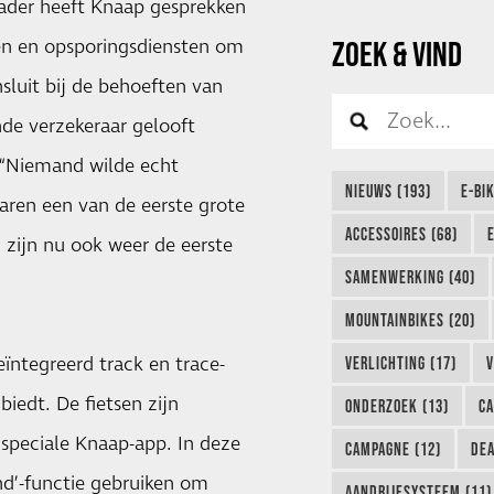
 kader heeft Knaap gesprekken
en en opsporingsdiensten om
ZOEK & VIND
sluit bij de behoeften van
de verzekeraar gelooft
 “Niemand wilde echt
NIEUWS (193)
E-BI
waren een van de eerste grote
ACCESSOIRES (68)
n zijn nu ook weer de eerste
SAMENWERKING (40)
MOUNTAINBIKES (20)
ïntegreerd track en trace-
VERLICHTING (17)
V
iedt. De fietsen zijn
ONDERZOEK (13)
CA
 speciale Knaap-app. In deze
CAMPAGNE (12)
DEA
nd’-functie gebruiken om
AANDRIJFSYSTEEM (11)