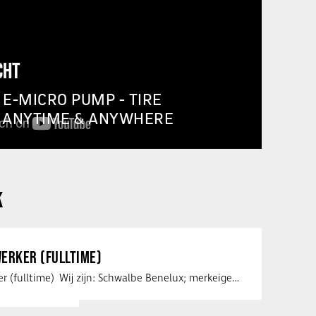
CHT
E-MICRO PUMP - TIRE
, ANYTIME & ANYWHERE
K
ERKER (FULLTIME)
Service medewerker (fulltime) Wij zijn: Schwalbe Benelux; merkeigenaar, …