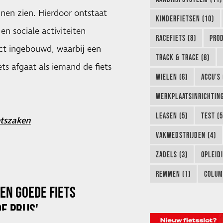
nnen zien. Hierdoor ontstaat
KINDERFIETSEN (10)
n sociale activiteiten
RACEFIETS (8)
PROD
ect ingebouwd, waarbij een
TRACK & TRACE (8)
s afgaat als iemand de fiets
WIELEN (6)
ACCU'S 
WERKPLAATSINRICHTING
LEASEN (5)
TEST (5
etszaken
VAKWEDSTRIJDEN (4)
ZADELS (3)
OPLEIDI
REMMEN (1)
COLUM
EN GOEDE FIETS
 PRIJS'