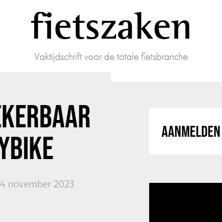
fietszaken
Vaktijdschrift voor de totale fietsbranche
EKERBAAR
AANMELDEN 
YBIKE
14 november 2023