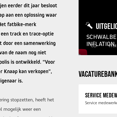
en eerder dit jaar besloot
ap aan een oplossing waar
Het fatbike-merk
UITGELI
een track en trace-optie
SCHWALBE 
kt door een samenwerking
INFLATION
van de naam nog niet
olis is ontwikkeld. “Voor
eer Knaap kan verkopen”,
VACATUREBAN
igenaar is.
SERVICE MEDEW
ering stopzetten, heeft het
l mogelijk weer een