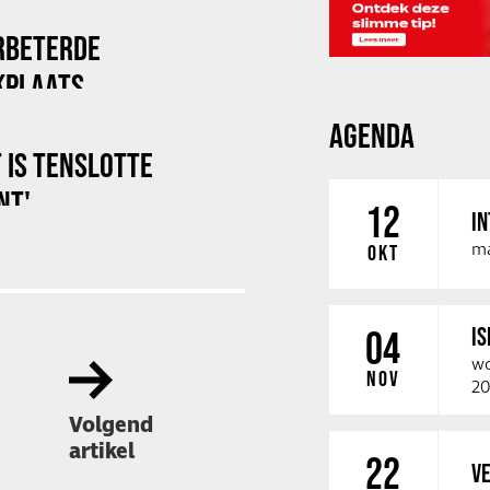
ERBETERDE
KPLAATS
AGENDA
T IS TENSLOTTE
NT'
12
IN
ma
OKT
IS
04
wo
NOV
20
Volgend
artikel
22
VE