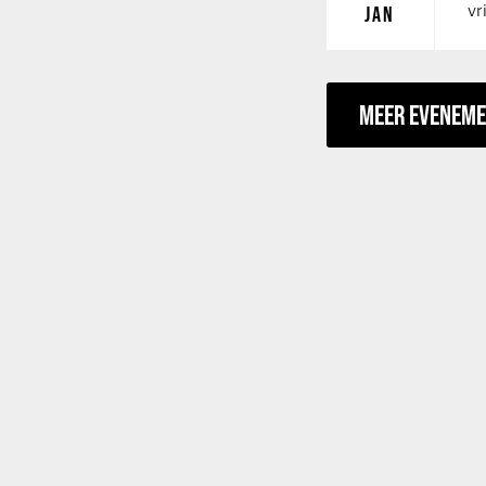
vr
JAN
MEER EVENEM