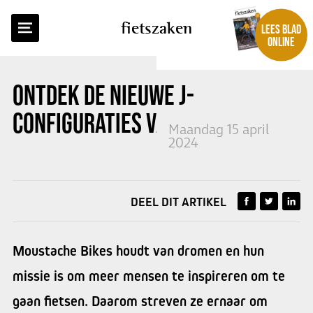
TERUG NAAR OVERZICHT
fietszaken
LEES BLAD
ONLINE
ONTDEK DE NIEUWE J-
CONFIGURATIES VAN MOUSTACHE
Maandag 15 april
2024
DEEL DIT ARTIKEL
Moustache Bikes houdt van dromen en hun
missie is om meer mensen te inspireren om te
gaan fietsen. Daarom streven ze ernaar om