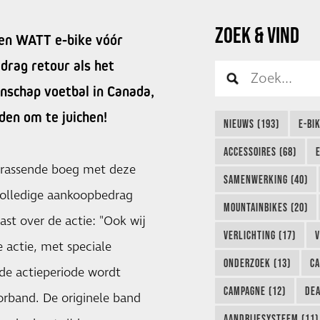
ZOEK & VIND
een WATT e-bike vóór
drag retour als het
enschap voetbal in Canada,
den om te juichen!
NIEUWS (193)
E-BI
ACCESSOIRES (68)
errassende boeg met deze
SAMENWERKING (40)
t volledige aankoopbedrag
MOUNTAINBIKES (20)
st over de actie: "Ook wij
VERLICHTING (17)
V
 actie, met speciale
ONDERZOEK (13)
CA
de actieperiode wordt
CAMPAGNE (12)
DEA
rband. De originele band
AANDRIJFSYSTEEM (11)