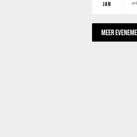
vr
JAN
MEER EVENEM