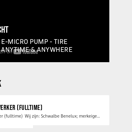
CHT
E-MICRO PUMP - TIRE
, ANYTIME & ANYWHERE
K
ERKER (FULLTIME)
Service medewerker (fulltime) Wij zijn: Schwalbe Benelux; merkeigenaar, …