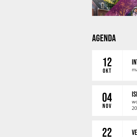
AGENDA
12
IN
ma
OKT
IS
04
wo
NOV
20
22
VE