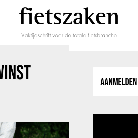
fietszaken
Vaktijdschrift voor de totale fietsbranche
WINST
AANMELDEN 