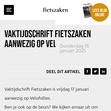
TERUG NAAR OVERZICHT
fietszaken
LEES BLAD
ONLINE
VAKTIJDSCHRIFT FIETSZAKEN
AANWEZIG OP VELOFOLLIES
Donderdag 16
januari 2025
DEEL DIT ARTIKEL
Vaktijdschrift Fietszaken is vrijdag 17 januari
aanwezig op Velofollies.
Ben je ook op de beurs? We kijken ernaar uit om