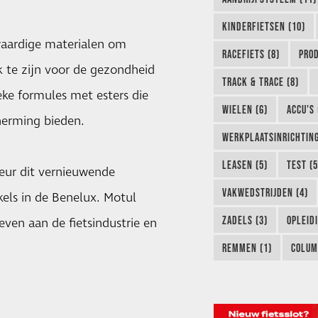
KINDERFIETSEN (10)
waardige materialen om
RACEFIETS (8)
PROD
k te zijn voor de gezondheid
TRACK & TRACE (8)
ke formules met esters die
WIELEN (6)
ACCU'S 
herming bieden.
WERKPLAATSINRICHTING
LEASEN (5)
TEST (5
teur dit vernieuwende
VAKWEDSTRIJDEN (4)
kels in de Benelux. Motul
ZADELS (3)
OPLEIDI
even aan de fietsindustrie en
REMMEN (1)
COLUM