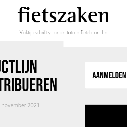
fietszaken
Vaktijdschrift voor de totale fietsbranche
CTLIJN
AANMELDEN 
TRIBUEREN
17 november 2023