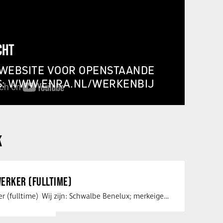
CHT
 WEBSITE VOOR OPENSTAANDE
S: WWW.ENRA.NL/WERKENBIJ
K
ERKER (FULLTIME)
Service medewerker (fulltime) Wij zijn: Schwalbe Benelux; merkeigenaar, …