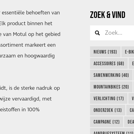
 essentiële behoeften van
ZOEK & VIND
 Elk product binnen het
se van Motul op het gebied
assortiment markeert een
NIEUWS (193)
E-BI
uurzaam en hoogwaardig
ACCESSOIRES (68)
SAMENWERKING (40)
MOUNTAINBIKES (20)
dt, is de sterke nadruk op
ijze vervaardigd, met
VERLICHTING (17)
V
eistoffen in 100%
ONDERZOEK (13)
CA
CAMPAGNE (12)
DEA
AANDRIJFSYSTEEM (11)