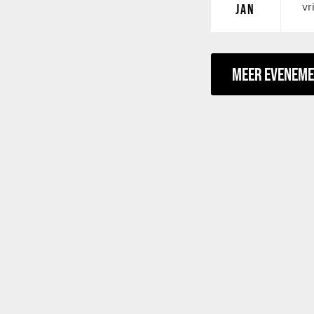
vr
JAN
MEER EVENEM