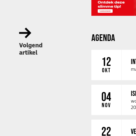
AGENDA
Volgend
artikel
12
IN
ma
OKT
IS
04
wo
NOV
20
22
VE