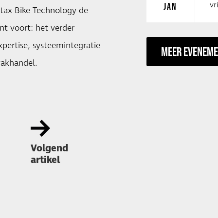
vr
JAN
otax Bike Technology de
nt voort: het verder
pertise, systeemintegratie
MEER EVENEM
vakhandel.
Volgend
artikel