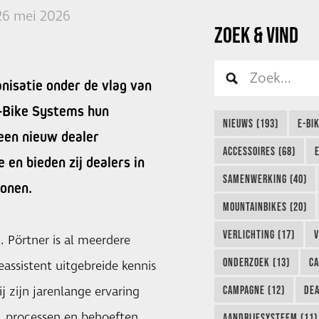
26 mei 2026
ZOEK & VIND
nisatie onder de vlag van
E-Bike Systems hun
NIEUWS (193)
E-BI
een nieuw dealer
ACCESSOIRES (68)
en bieden zij dealers in
SAMENWERKING (40)
sonen.
MOUNTAINBIKES (20)
VERLICHTING (17)
V
 Pörtner is al meerdere
ONDERZOEK (13)
CA
eassistent uitgebreide kennis
CAMPAGNE (12)
DEA
j zijn jarenlange ervaring
, processen en behoeften
AANDRIJFSYSTEEM (11)