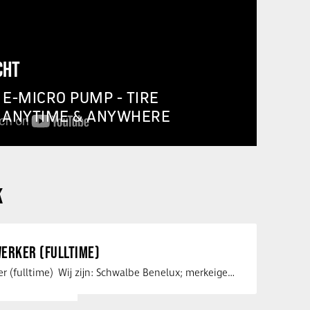
CHT
E-MICRO PUMP - TIRE
, ANYTIME & ANYWHERE
K
ERKER (FULLTIME)
Service medewerker (fulltime) Wij zijn: Schwalbe Benelux; merkeigenaar, …