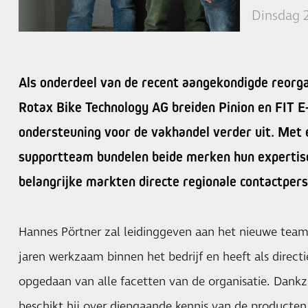
Dinsdag 
Als onderdeel van de recent aangekondigde reorga
Rotax Bike Technology AG breiden Pinion en FIT 
ondersteuning voor de vakhandel verder uit. Met 
supportteam bundelen beide merken hun expertise 
belangrijke markten directe regionale contactper
Hannes Pörtner zal leidinggeven aan het nieuwe team.
jaren werkzaam binnen het bedrijf en heeft als directi
opgedaan van alle facetten van de organisatie. Dankzi
beschikt hij over diepgaande kennis van de producten