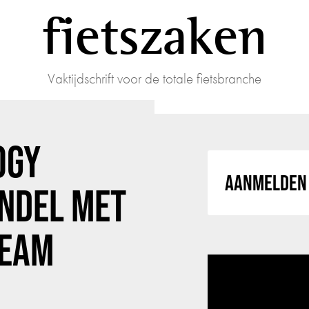
fietszaken
Vaktijdschrift voor de totale fietsbranche
OGY
AANMELDEN 
NDEL MET
TEAM