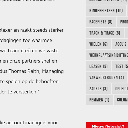
KINDERFIETSEN (10)
RACEFIETS (8)
PROD
exer en raakt steeds sterker
TRACK & TRACE (8)
uitdagingen toe waarmee
WIELEN (6)
ACCU'S 
euwe team creëren we vaste
WERKPLAATSINRICHTING
n en onze partners snel en
LEASEN (5)
TEST (5
aldus Thomas Raith, Managing
VAKWEDSTRIJDEN (4)
n te spelen op de behoeften
ZADELS (3)
OPLEIDI
er te versterken.”
REMMEN (1)
COLUM
ieke accountmanagers voor