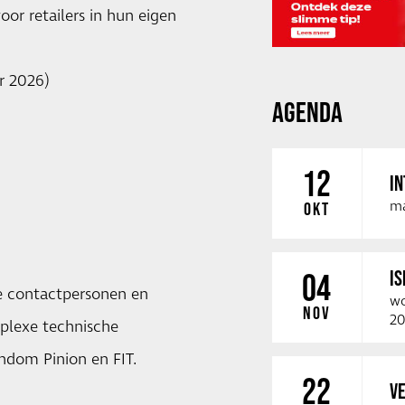
or retailers in hun eigen
r 2026)
AGENDA
12
IN
ma
OKT
IS
04
le contactpersonen en
wo
NOV
20
mplexe technische
ondom Pinion en FIT.
22
VE