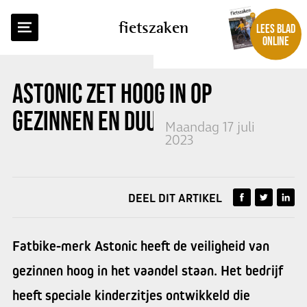
TERUG NAAR OVERZICHT
fietszaken
LEES BLAD
ONLINE
ASTONIC ZET HOOG IN OP
GEZINNEN EN DUURZAAMHEID
Maandag 17 juli
2023
DEEL DIT ARTIKEL
Fatbike-merk Astonic heeft de veiligheid van
gezinnen hoog in het vaandel staan. Het bedrijf
heeft speciale kinderzitjes ontwikkeld die