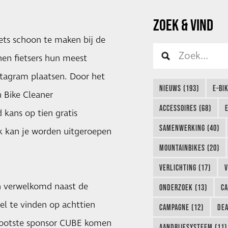
ZOEK & VIND
ts schoon te maken bij de
nen fietsers hun meest
stagram plaatsen. Door het
NIEUWS (193)
E-BI
 Bike Cleaner
ACCESSOIRES (68)
 kans op tien gratis
SAMENWERKING (40)
 kan je worden uitgeroepen
MOUNTAINBIKES (20)
VERLICHTING (17)
V
n verwelkomd naast de
ONDERZOEK (13)
CA
el te vinden op achttien
CAMPAGNE (12)
DEA
rootste sponsor CUBE komen
AANDRIJFSYSTEEM (11)