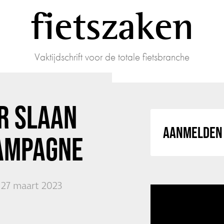
fietszaken
Vaktijdschrift voor de totale fietsbranche
R SLAAN
AANMELDEN 
AMPAGNE
27 maart 2023