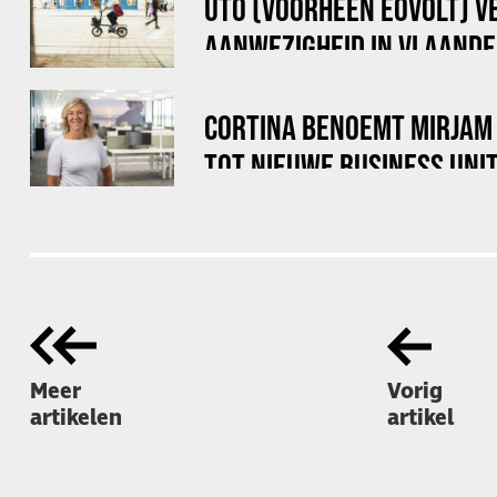
UTO (VOORHEEN EOVOLT) V
AANWEZIGHEID IN VLAANDE
EXCLUSIEVE DISTRIBUTIE
MET PENDLR
CORTINA BENOEMT MIRJAM 
TOT NIEUWE BUSINESS UNI
Meer
Vorig
artikelen
artikel