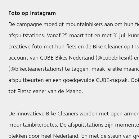
Foto op Instagram
De campagne moedigt mountainbikers aan om hun fie
afspuitstations. Vanaf 25 maart tot en met 31 juli kun
creatieve foto met hun fiets en de Bike Cleaner op In
account van CUBE Bikes Nederland (@cubebikesnl) en
(@bikecleanerstations) te taggen, maak je elke maand
afspuitbeurten en een goedgevulde CUBE-rugzak. Ook
tot Fietscleaner van de Maand.
De innovatieve Bike Cleaners worden met open arme
mountainbikeroutes. De afspuitstations zijn momente
plekken door heel Nederland. En met de steun van g