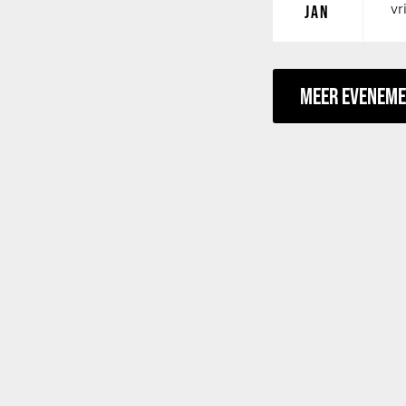
vr
JAN
MEER EVENEM