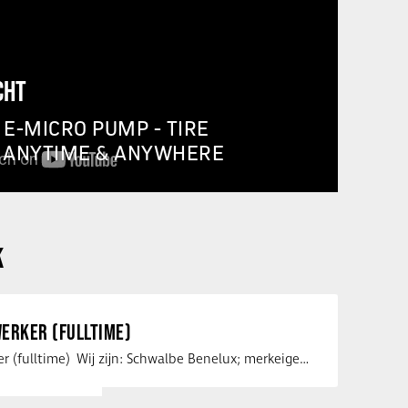
CHT
E-MICRO PUMP - TIRE
, ANYTIME & ANYWHERE
K
ERKER (FULLTIME)
Service medewerker (fulltime) Wij zijn: Schwalbe Benelux; merkeigenaar, …