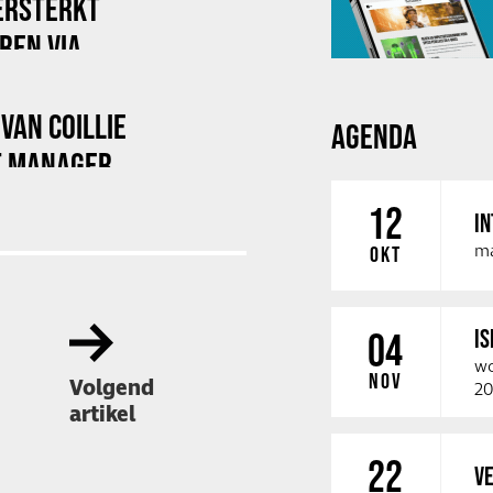
ERSTERKT
REN VIA
SAMENWERKING
VAN COILLIE
AGENDA
T MANAGER
12
IN
ma
OKT
IS
04
wo
NOV
Volgend
20
artikel
22
VE