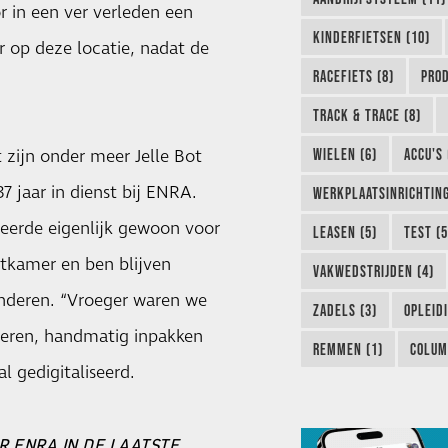
r in een ver verleden een
KINDERFIETSEN (10)
 op deze locatie, nadat de
RACEFIETS (8)
PROD
TRACK & TRACE (8)
WIELEN (6)
ACCU'S 
zijn onder meer Jelle Bot
37 jaar in dienst bij ENRA.
WERKPLAATSINRICHTING
citeerde eigenlijk gewoon voor
LEASEN (5)
TEST (5
stkamer en ben blijven
VAKWEDSTRIJDEN (4)
randeren. “Vroeger waren we
ZADELS (3)
OPLEIDI
veren, handmatig inpakken
REMMEN (1)
COLUM
l gedigitaliseerd.
R ENRA IN DE LAATSTE