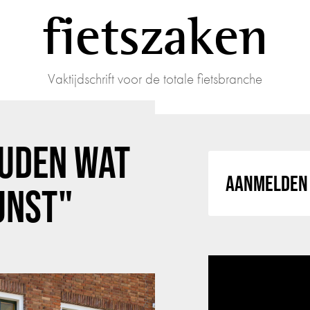
fietszaken
Vaktijdschrift voor de totale fietsbranche
OUDEN WAT
AANMELDEN 
KUNST"