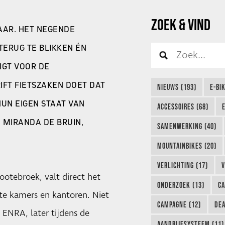
ZOEK & VIND
AAR. HET NEGENDE
TERUG TE BLIKKEN ÉN
LIGT VOOR DE
IFT FIETSZAKEN DOET DAT
NIEUWS (193)
E-BI
UN EIGEN STAAT VAN
ACCESSOIRES (68)
E MIRANDA DE BRUIN,
SAMENWERKING (40)
MOUNTAINBIKES (20)
VERLICHTING (17)
V
otebroek, valt direct het
ONDERZOEK (13)
CA
tte kamers en kantoren. Niet
CAMPAGNE (12)
DEA
 ENRA, later tijdens de
AANDRIJFSYSTEEM (11)