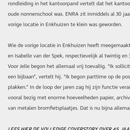
rondleiding in het kantoorpand vertelt dat het kantoo
oude nonnenschool was. ENRA zit inmiddels al 30 jaar
vorige locatie in Enkhuizen te klein was geworden.
Wie de vorige locatie in Enkhuizen heeft meegemaakt 
en Isabelle van der Spek, respectievelijk al twintig en 
Voor Jelle begon het allemaal vrij toevallig. “Ik solli
een bijbaan”, vertelt hij. “Ik begon parttime op de po
plakken.” In de loop der jaren zag hij zijn functie ve
vooral bezig met enorme hoeveelheden papier, archi
van metalen bromfietsplaatjes. Dat is nu bijna allemaa
LEES
HIER
DE VOLLEDIGE COVERSTORY OVER 45 JAA