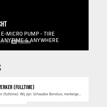
CHT
E-MICRO PUMP - TIRE
, ANYTIME & ANYWHERE
K
ERKER (FULLTIME)
Service medewerker (fulltime) Wij zijn: Schwalbe Benelux; merkeigenaar, …