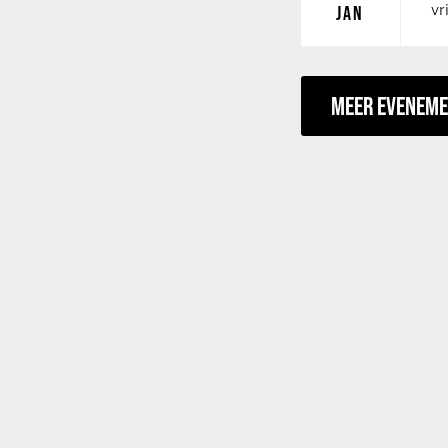
vr
JAN
MEER EVENEM