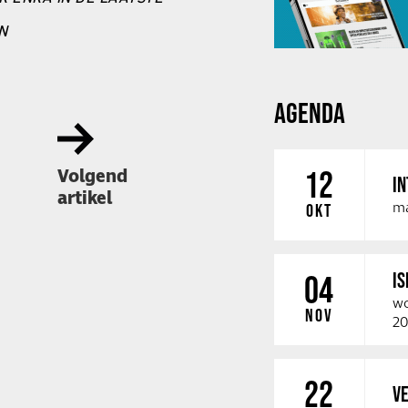
EN
AGENDA
Volgend
12
IN
artikel
ma
OKT
IS
04
wo
NOV
20
22
VE